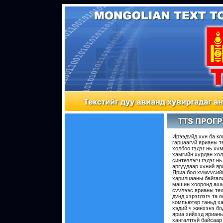
Ирээдvйд хvн ба к
гарцаагvй ярианы т
холбоо гэдэг нь хv
хамгийн хурдан хо
синтезлэгч гэдэг н
аргуудаар хvний яр
Яриа бол хvмvvсийн
харилцааны байгали
машин хооронд аши
сvvлээс ярианы тех
дvнд хэрэглэгч та 
компьютер таньд ха
хэдий ч жинхэнэ бо
яриа хийхэд ярианы
хангалтгvй байсаар