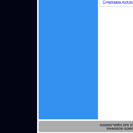
Судалгааны дэлгэр